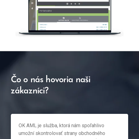
Čo o nás hovoria naši
zákazníci?
OK AML je služba, ktorá nám spoľahlivo
P
umožní skontrolovať strany obchodného
p