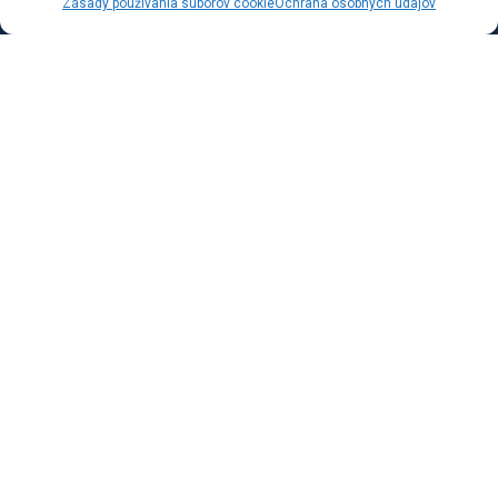
Zásady používania súborov cookie
Ochrana osobných údajov
Hlavné stránky
OK AML
Vlastnosti
Balíčky & Služby
Povinnosti a zákony
Povinnosti